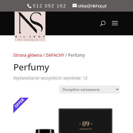
512 092 162
sklep@nilshop.pl
Strona główna
/
ZAPACHY
/ Perfumy
Perfumy
Wyświetlanie wszystkich wyników: 12