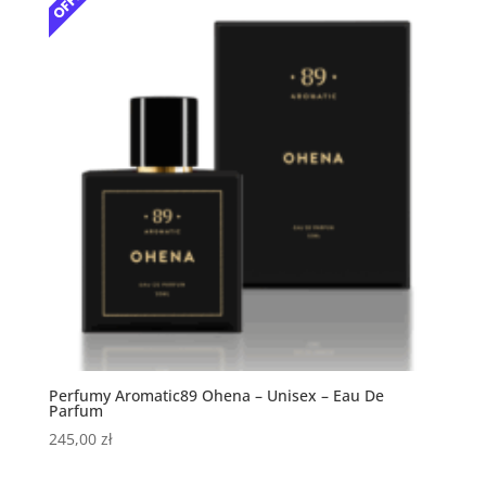
Perfumy Aromatic89 Ohena – Unisex – Eau De
Parfum
245,00
zł