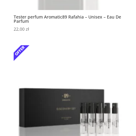
Tester perfum Aromatic89 Rafahia – Unisex – Eau De
Parfum
22,00
zł