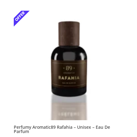
Perfumy Aromatic89 Rafahia – Unisex – Eau De
Parfum