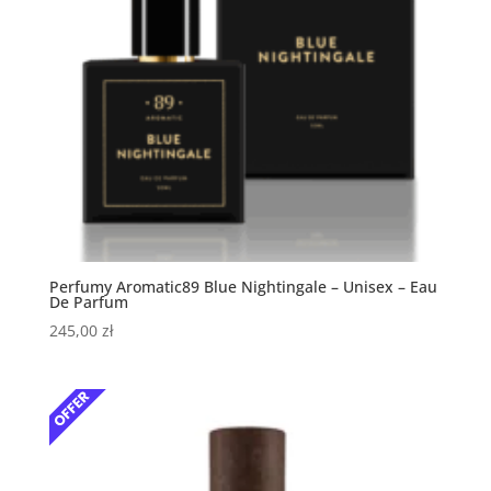
Perfumy Aromatic89 Blue Nightingale – Unisex – Eau
De Parfum
245,00
zł