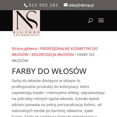
512 092 162
sklep@nilshop.pl
Strona główna
/
PROFESJONALNE KOSMETYKI DO
WŁOSÓW
/
KOLORYZACJA WŁOSÓW
/ FARBY DO
WŁOSÓW
FARBY DO WŁOSÓW
Farby do włosów dostępne w sklepie to
profesjonalne produkty do koloryzacji, które
zapewniają trwałe i intensywne efekty, odpowiadając
na potrzeby różnych typów włosów. Szeroki wybór
odcieni pozwala na pełną personalizację koloru, od
naturalnych tonów po bardziej odważne, żywe
barwy. Farby te zawierają formuły wzbogacone o