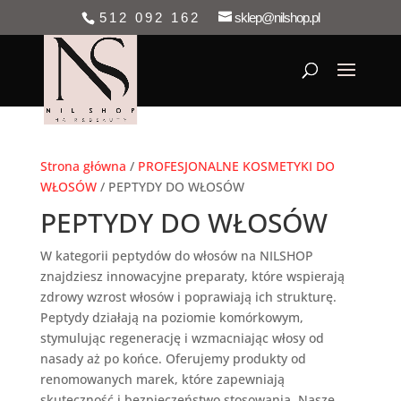
512 092 162
sklep@nilshop.pl
Strona główna
/
PROFESJONALNE KOSMETYKI DO
WŁOSÓW
/ PEPTYDY DO WŁOSÓW
PEPTYDY DO WŁOSÓW
W kategorii peptydów do włosów na NILSHOP
znajdziesz innowacyjne preparaty, które wspierają
zdrowy wzrost włosów i poprawiają ich strukturę.
Peptydy działają na poziomie komórkowym,
stymulując regenerację i wzmacniając włosy od
nasady aż po końce. Oferujemy produkty od
renomowanych marek, które zapewniają
skuteczność i bezpieczeństwo stosowania. Nasze