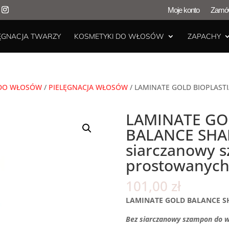
Moje konto
Zamów
ĘGNACJA TWARZY
KOSMETYKI DO WŁOSÓW
ZAPACHY
 DO WŁOSÓW
/
PIELĘGNACJA WŁOSÓW
/ LAMINATE GOLD BIOPLAST
LAMINATE GO
BALANCE SHA
siarczanowy 
prostowanych
101,00
zł
LAMINATE GOLD BALANCE 
Bez siarczanowy szampon do 