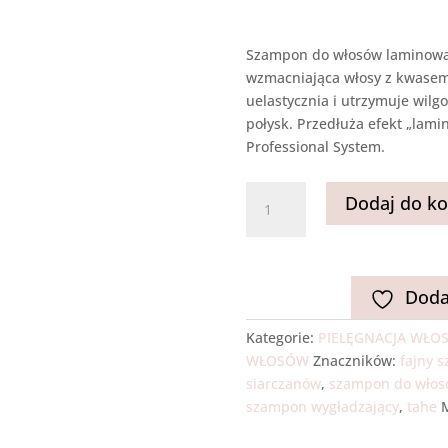
Szampon do włosów laminowa
wzmacniająca włosy z kwasem
uelastycznia i utrzymuje wilg
połysk. Przedłuża efekt „lam
Professional System.
ilość
Dodaj do ko
LAMINATE
GOLD
BIOPLASTIA
BALANCE
Doda
SHAMPOO
Bez
Kategorie:
PIELĘGNACJA WŁO
siarczanowy
WŁOSÓW
Znaczników:
fajny 
szampon
siarczanów
,
szampon do włos
do
szampon wygładzający
,
tahe
włosów
prostowanych