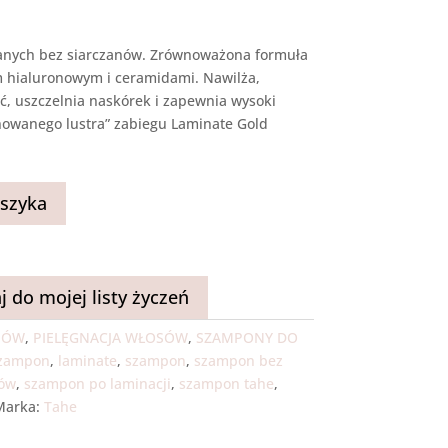
nych bez siarczanów. Zrównoważona formuła
 hialuronowym i ceramidami. Nawilża,
oć, uszczelnia naskórek i zapewnia wysoki
inowanego lustra” zabiegu Laminate Gold
szyka
j do mojej listy życzeń
SÓW
,
PIELĘGNACJA WŁOSÓW
,
SZAMPONY DO
szampon
,
laminate
,
szampon
,
szampon bez
ów
,
szampon po laminacji
,
szampon tahe
,
Marka:
Tahe