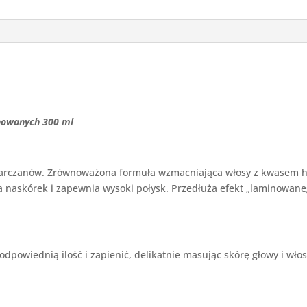
300
ml
nowanych 300 ml
arczanów. Zrównoważona formuła wzmacniająca włosy z kwasem hi
nia naskórek i zapewnia wysoki połysk. Przedłuża efekt „laminowan
odpowiednią ilość i zapienić, delikatnie masując skórę głowy i wło