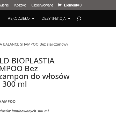
ienie
Koszyk
Obserwowane
Elementy 0
RĘKODZIEŁO
DEZYNFEKCJA
IA BALANCE SHAMPOO Bez siarczanowy
LD BIOPLASTIA
MPOO Bez
szampon do włosów
 300 ml
SHAMPOO
włosów laminowanych 300 ml