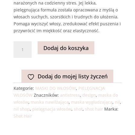
narażonych na codzienny stres. Jej lekka,
pielęgnująca formuła została opracowana z myślą o
włosach suchych, szorstkich i trudnych do ułożenia.
Pomaga wyciszyć włosy, zredukować efekt puszenia i
przywrócić im miękkość oraz elastyczność.
ilość
Dodaj do koszyka
Maska
wygładzająco-
nawilżająca
antistress
Dodaj do mojej listy życzeń
250ml
Kategorie:
MASKI DO WŁOSÓW
,
PIELĘGNACJA
WŁOSÓW
Znaczników:
antistress
,
design
,
maska do
włosów
,
maska nawilżająca
,
maska wygładzająca
,
nil
,
nil shop
,
pielęgnacja włosów
,
shot
,
shot hair
Marka:
Shot Hair